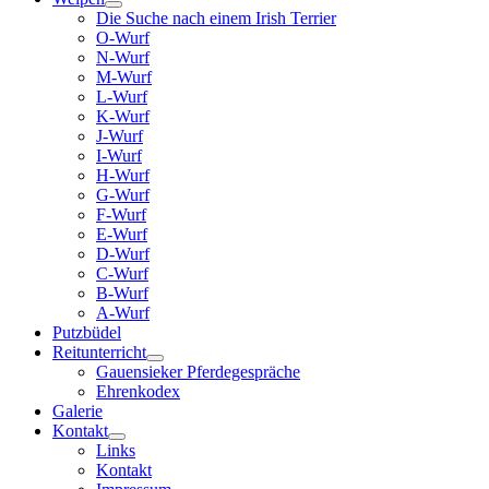
Die Suche nach einem Irish Terrier
O-Wurf
N-Wurf
M-Wurf
L-Wurf
K-Wurf
J-Wurf
I-Wurf
H-Wurf
G-Wurf
F-Wurf
E-Wurf
D-Wurf
C-Wurf
B-Wurf
A-Wurf
Putzbüdel
Reitunterricht
Gauensieker Pferdegespräche
Ehrenkodex
Galerie
Kontakt
Links
Kontakt