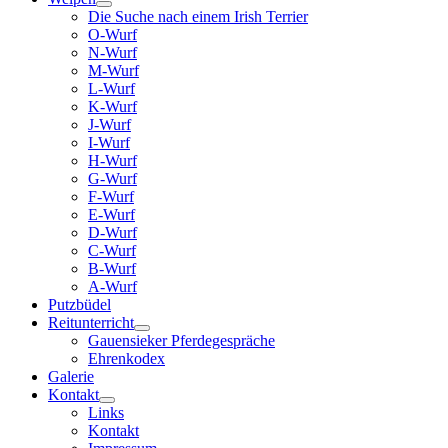
Die Suche nach einem Irish Terrier
O-Wurf
N-Wurf
M-Wurf
L-Wurf
K-Wurf
J-Wurf
I-Wurf
H-Wurf
G-Wurf
F-Wurf
E-Wurf
D-Wurf
C-Wurf
B-Wurf
A-Wurf
Putzbüdel
Reitunterricht
Gauensieker Pferdegespräche
Ehrenkodex
Galerie
Kontakt
Links
Kontakt