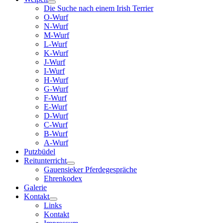
Die Suche nach einem Irish Terrier
O-Wurf
N-Wurf
M-Wurf
L-Wurf
K-Wurf
J-Wurf
I-Wurf
H-Wurf
G-Wurf
F-Wurf
E-Wurf
D-Wurf
C-Wurf
B-Wurf
A-Wurf
Putzbüdel
Reitunterricht
Gauensieker Pferdegespräche
Ehrenkodex
Galerie
Kontakt
Links
Kontakt