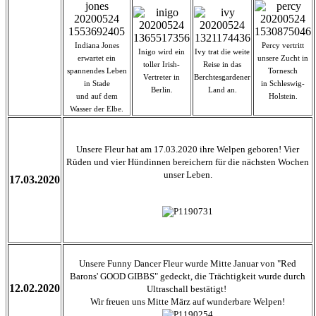
Indiana Jones
Percy vertritt
Inigo wird ein
Ivy trat die weite
erwartet ein
unsere Zucht in
toller Irish-
Reise in das
spannendes Leben
Tornesch
Vertreter in
Berchtesgardener
in Stade
in Schleswig-
Berlin.
Land an.
und auf dem
Holstein.
Wasser der Elbe.
Unsere Fleur hat am 17.03.2020 ihre Welpen geboren! Vier
Rüden und vier Hündinnen bereichern für die nächsten Wochen
unser Leben.
17.03.2020
Unsere Funny Dancer Fleur wurde Mitte Januar von "Red
Barons' GOOD GIBBS" gedeckt, die Trächtigkeit wurde durch
12.02.2020
Ultraschall bestätigt!
Wir freuen uns Mitte März auf wunderbare Welpen!