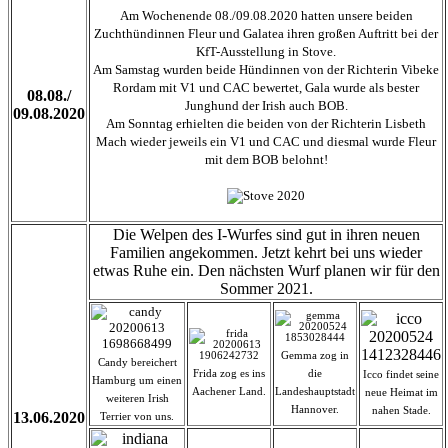
Am Wochenende 08./09.08.2020 hatten unsere beiden
Zuchthündinnen Fleur und Galatea ihren großen Auftritt bei der
KfT-Ausstellung in Stove.
Am Samstag wurden beide Hündinnen von der Richterin Vibeke
Rordam mit V1 und CAC bewertet, Gala wurde als bester
08.08./
Junghund der Irish auch BOB.
09.08.2020
Am Sonntag erhielten die beiden von der Richterin Lisbeth
Mach wieder jeweils ein V1 und CAC und diesmal wurde Fleur
mit dem BOB belohnt!
Die Welpen des I-Wurfes sind gut in ihren neuen
Familien angekommen. Jetzt kehrt bei uns wieder
etwas Ruhe ein. Den nächsten Wurf planen wir für den
Sommer 2021.
Gemma zog in
Candy bereichert
Frida zog es ins
die
Icco findet seine
Hamburg um einen
Aachener Land.
Landeshauptstadt
neue Heimat im
weiteren Irish
Hannover.
nahen Stade.
13.06.2020
Terrier von uns.