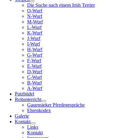
Die Suche nach einem Irish Terrier
O-Wurf
N-Wurf
M-Wurf
L-Wurf
K-Wurf
J-Wurf
I-Wurf
H-Wurf
G-Wurf
F-Wurf
E-Wurf
D-Wurf
C-Wurf
B-Wurf
A-Wurf
Putzbüdel
Reitunterricht
Gauensieker Pferdegespräche
Ehrenkodex
Galerie
Kontakt
Links
Kontakt