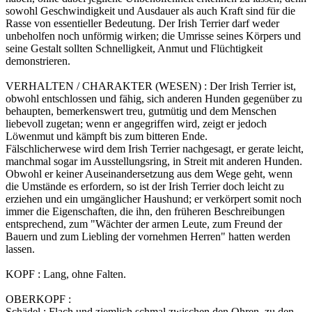
sowohl Geschwindigkeit und Ausdauer als auch Kraft sind für die
Rasse von essentieller Bedeutung. Der Irish Terrier darf weder
unbeholfen noch unförmig wirken; die Umrisse seines Körpers und
seine Gestalt sollten Schnelligkeit, Anmut und Flüchtigkeit
demonstrieren.
VERHALTEN / CHARAKTER (WESEN) : Der Irish Terrier ist,
obwohl entschlossen und fähig, sich anderen Hunden gegenüber zu
behaupten, bemerkenswert treu, gutmütig und dem Menschen
liebevoll zugetan; wenn er angegriffen wird, zeigt er jedoch
Löwenmut und kämpft bis zum bitteren Ende.
Fälschlicherwese wird dem Irish Terrier nachgesagt, er gerate leicht,
manchmal sogar im Ausstellungsring, in Streit mit anderen Hunden.
Obwohl er keiner Auseinandersetzung aus dem Wege geht, wenn
die Umstände es erfordern, so ist der Irish Terrier doch leicht zu
erziehen und ein umgänglicher Haushund; er verkörpert somit noch
immer die Eigenschaften, die ihn, den früheren Beschreibungen
entsprechend, zum "Wächter der armen Leute, zum Freund der
Bauern und zum Liebling der vornehmen Herren" hatten werden
lassen.
KOPF : Lang, ohne Falten.
OBERKOPF :
Schädel : Flach und ziemlich schmal zwischen den Ohren, zu den