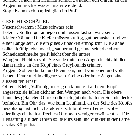
Augen hin noch etwas schmaler werdend.
Stop : Kaum sichtbar, lediglich im Profil.
GESICHTSSCHÄDEL :
Nasenschwamm : Muss schwarz sein.
Lefzen : Sollten gut anliegen und aussen fast schwarz sein.
Kiefer / Zähne : Die Kiefer müssen kräftig, gut bemuskelt und von
einer Länge sein, die ein gutes Zupacken ermöglicht. Die Zähne
sollten kräftig, ebenmässig, sauber und gesund sein; die obere
Schneidezahnreihe greift leicht über die untere.
Wangen : Nicht zu voll. Sie sollte unter den Augen leicht abfallen,
damit nichts an den Kopf eines Greyhounds erinnert.
Augen : Sollten dunkel und klein sein, nicht vorstehen und voller
Leben, Feuer und Intelligenz sein. Gelbe oder helle Augen sind
äusserst fehlerhaft.
Ohren : Klein, V-förmig, mässig dick und gut auf dem Kopf
angesetzt; sie fallen dicht an den Wangen nach vorn. Die obere
Linie des gefalteten Ohres sollte sich gut oberhalb der Schädeldecke
befinden. Ein Ohr, das, wie beim Laufhund, an der Seite des Kopfes
herabhängt, ist nicht charakteristisch für diesen Terrier, wobei
allerdings ein halb aufrechtes Ohr noch weniger erwünscht ist. Die
Behaarung auf den Ohren sollte kurz sein und dunkler in der Farbe
als das Körperhaar.