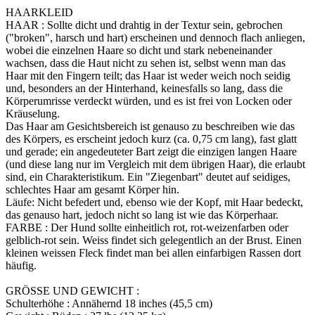
HAARKLEID
HAAR : Sollte dicht und drahtig in der Textur sein, gebrochen
("broken", harsch und hart) erscheinen und dennoch flach anliegen,
wobei die einzelnen Haare so dicht und stark nebeneinander
wachsen, dass die Haut nicht zu sehen ist, selbst wenn man das
Haar mit den Fingern teilt; das Haar ist weder weich noch seidig
und, besonders an der Hinterhand, keinesfalls so lang, dass die
Körperumrisse verdeckt würden, und es ist frei von Locken oder
Kräuselung.
Das Haar am Gesichtsbereich ist genauso zu beschreiben wie das
des Körpers, es erscheint jedoch kurz (ca. 0,75 cm lang), fast glatt
und gerade; ein angedeuteter Bart zeigt die einzigen langen Haare
(und diese lang nur im Vergleich mit dem übrigen Haar), die erlaubt
sind, ein Charakteristikum. Ein "Ziegenbart" deutet auf seidiges,
schlechtes Haar am gesamt Körper hin.
Läufe: Nicht befedert und, ebenso wie der Kopf, mit Haar bedeckt,
das genauso hart, jedoch nicht so lang ist wie das Körperhaar.
FARBE : Der Hund sollte einheitlich rot, rot-weizenfarben oder
gelblich-rot sein. Weiss findet sich gelegentlich an der Brust. Einen
kleinen weissen Fleck findet man bei allen einfarbigen Rassen dort
häufig.
GRÖSSE UND GEWICHT :
Schulterhöhe : Annähernd 18 inches (45,5 cm)