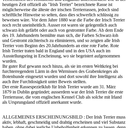
heutigen Zeit offiziell als "Irish Terrier" bezeichnete Rasse ist
möglicherweise die älteste der irischen Terrierrassen, jedoch sind
schriftliche Hinweise so selten, dass dies schwerlich schlüssig zu
beweisen wäre. Vor dem Jahre 1880 war die Farbe der Irisch Terrier
noch recht uneinheitlich. Ausser rot waren sie gelegentlich auch
schwarz-loh gefärbt oder auch von gestromter Farbe. Ab dem Ende
des 19. Jahrhunderts bemühte man sich, die Farben Schwarz-loh
und Gestromt züchterisch zu eliminieren, und so zeigten alle Irish
Terrier vom Beginn des 20.Jahrhunderts an eine rote Farbe. Rote
Irish Terrier traten bald in England und in den USA auch im
Ausstellungsring in Erscheinung, wo sie begeistert aufgenommen
wurden.
Ihr guter Ruf gewann noch hinzu, als sie im ersten Weltkrieg bei
furchterregendem Lärm in den Wirrnissen des Grabenkrieges als
Botenhunde eingesetzt wurden und dort sowohl ihre Intelligenz als
auch ihre Furchtlosigkeit unter Beweis stellten.
Der erste Rassespezielklub für Irish Terrier wurde am 31. März
1879 in Dublin gegründet; ausserdem war der Irish Terrier die erste
Terrierrasse, die vom englischen Kennel Club als solche mit Irland
als Ursprungsland offiziell anerkannt wurde.
ALLGEMEINES ERSCHEINUNGSBILD : Der Irish Terrier muss
aktiv, lebhaft, geschmeidig und drahtig erscheinen und viel Substanz
haben, ohne dabei jegliche Unbeholfenheit erkennen zu lassen, denn