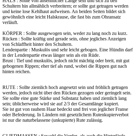
HALS : Sollte von ansehnlicher Länge sein und sich zu den
Schultern hin allmählich verbreitern; er sollte gut getragen werden
und keine lose Kehlhaut aufweisen. An beiden Seiten bildet sich
gewöhnlich eine leicht Halskrause, die fast bis zum Ohransatz
verläuft.
KÖRPER : Sollte ausgewogen sein, weder zu lang noch zu kurz.
Rücken : Sollte kräftig und gerade sein, ohne jegliches Anzeigen
von Schlaffheit hinter den Schultern.
Lendenpartie : Muskulös und sehr leicht gebogen. Eine Hündin darf
in der Lendenpartie etwas länger sein als ein Rüde.
Brust : Tief und muskulös, jedoch nicht mächtig oder breit, mit gut
gebogenen Rippen; eher tief als rund, wobei die Rippen gut nach
hinten reichen.
RUTE : Sollte ziemlich hoch angesetzt sein und fröhlich getragen
werden, jedoch nicht über den Rücken gezogen oder geringelt sein.
Sie sollte eine gute Stärke und Substanz haben und ziemlich lang
sein; üblicherweise wird sie auf 2/3 der Gesamtlänge kupiert.
Sie ist gut von rauhem Haar bedeckt und frei von jeglicher Franse
oder Befederung. In Ländern mit gesetzlichem Rutenkupierverbot
ist nur die naturbelassene (unkupierte) Rute zulässig.
GLIEDMASSEN : Sowohl die Vorder- als auch die Hinterläufe