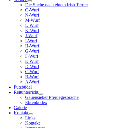
Die Suche nach einem Irish Terrier
O-Wurf
N-Wurf
M-Wurf
L-Wurf
K-Wurf
J-Wurf
I-Wurf
H-Wurf
G-Wurf
F-Wurf
E-Wurf
D-Wurf
C-Wurf
B-Wurf
A-Wurf
Putzbüdel
Reitunterricht
Gauensieker Pferdegespräche
Ehrenkodex
Galerie
Kontakt
Links
Kontakt