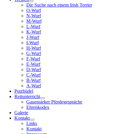
Die Suche nach einem Irish Terrier
O-Wurf
N-Wurf
M-Wurf
L-Wurf
K-Wurf
J-Wurf
I-Wurf
H-Wurf
G-Wurf
F-Wurf
E-Wurf
D-Wurf
C-Wurf
B-Wurf
A-Wurf
Putzbüdel
Reitunterricht
Gauensieker Pferdegespräche
Ehrenkodex
Galerie
Kontakt
Links
Kontakt