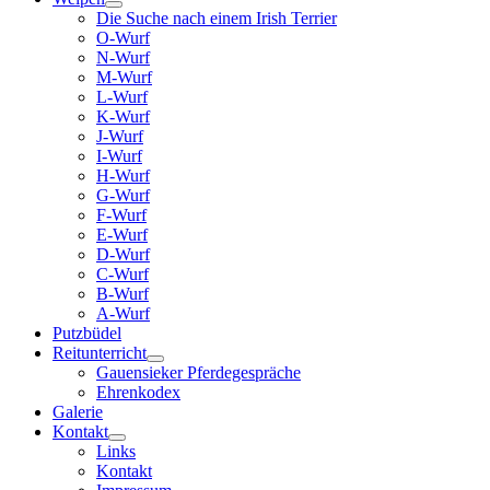
Die Suche nach einem Irish Terrier
O-Wurf
N-Wurf
M-Wurf
L-Wurf
K-Wurf
J-Wurf
I-Wurf
H-Wurf
G-Wurf
F-Wurf
E-Wurf
D-Wurf
C-Wurf
B-Wurf
A-Wurf
Putzbüdel
Reitunterricht
Gauensieker Pferdegespräche
Ehrenkodex
Galerie
Kontakt
Links
Kontakt